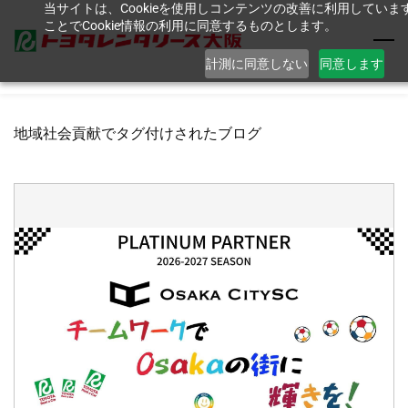
当サイトは、Cookieを使用しコンテンツの改善に利用してい
Skip
ことでCookie情報の利用に同意するものとします。
to
main
計測に同意しない
同意します
content
地域社会貢献でタグ付けされたブログ