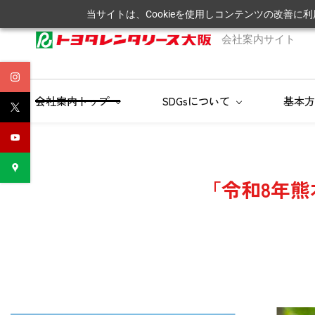
Skip
当サイトは、Cookieを使用しコンテンツの改善に
to
会社案内サイト
main
content
会社案内トップ
SDGsについて
基本方
「
令和8年