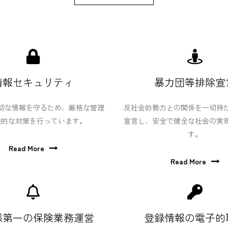
情報セキュリティ
暴力団等排除宣
切な情報を守るため、厳格な管理
反社会的勢力との関係を一切持
続的な対策を行っています。
宣言し、安全で健全な社会の実
す。
Read More
Read More
様第一の保険業務運営
登録情報の電子的