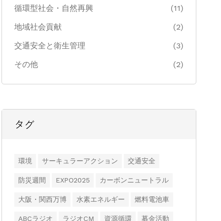
循環型社会・自然再興
(11)
地域社会貢献
(2)
交通安全と衛生管理
(3)
その他
(2)
タグ
環境
サーキュラーアクション
交通安全
防災週間
EXPO2025
カーボンニュートラル
大阪・関西万博
水素エネルギー
燃料電池車
ABCラジオ
ラジオCM
資源循環
募金活動