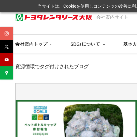
Skip
当サイトは、Cookieを使用しコンテンツの改善に
to
会社案内サイト
main
content
会社案内トップ
SDGsについて
基本方
資源循環でタグ付けされたブログ