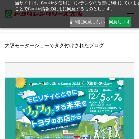
当サイトは、Cookieを使用しコンテンツの改善に利用してい
Skip
ことでCookie情報の利用に同意するものとします。
to
main
計測に同意しない
同意します
content
大阪モーターショーでタグ付けされたブログ