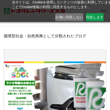
当サイトは、Cookieを使用しコンテンツの改善に利用してい
Skip
ことでCookie情報の利用に同意するものとします。
to
main
計測に同意しない
同意します
content
循環型社会・自然再興として分類されたブログ