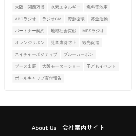
大阪・関西万博
水素エネルギー
燃料電池車
ABCラジオ
ラジオCM
資源循環
募金活動
パートナー契約
地域社会貢献
MBSラジオ
オレンジリボン
児童虐待防止
観光促進
ネイチャーポジティブ
ブルーカーボン
ブース出展
大阪モーターショー
子どもイベント
ボトルキャップ寄付報告
About Us 会社案内サイト