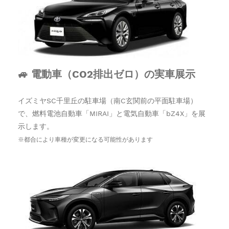
🚙 電動車（CO2排出ゼロ）
の実車展示
イズミヤSC千里丘の駐車場（
南C玄関前の
平面駐車場
）
で、燃料電池自動車「MIRAI」と電気自動車「bZ4X」を展
示します。
※都合により車種が変更になる可能性があります